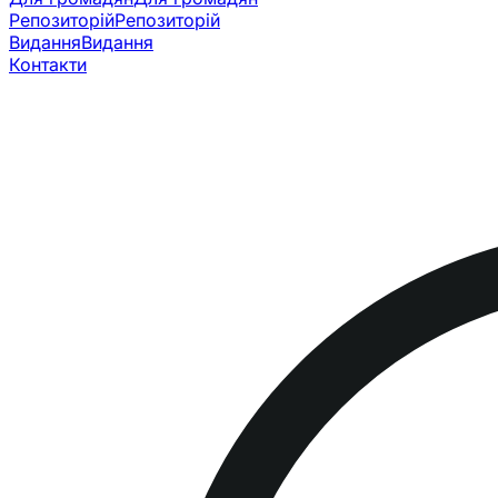
Репозиторій
Репозиторій
Видання
Видання
Контакти