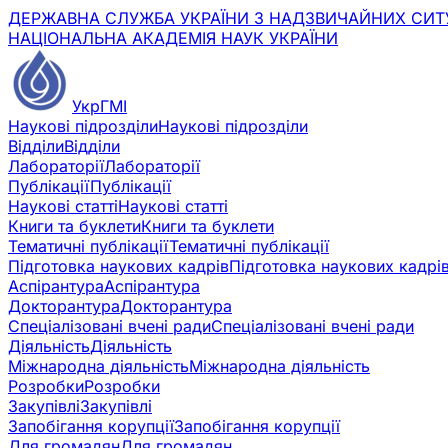
ДЕРЖАВНА СЛУЖБА УКРАЇНИ З НАДЗВИЧАЙНИХ СИТ
НАЦІОНАЛЬНА АКАДЕМІЯ НАУК УКРАЇНИ
УкрГМІ
Наукові підрозділи
Наукові підрозділи
Відділи
Відділи
Лабораторії
Лабораторії
Публікації
Публікації
Наукові статті
Наукові статті
Книги та буклети
Книги та буклети
Тематичні публікації
Тематичні публікації
Підготовка наукових кадрів
Підготовка наукових кадрі
Аспірантура
Аспірантура
Докторантура
Докторантура
Спеціалізовані вчені ради
Спеціалізовані вчені ради
Діяльність
Діяльність
Міжнародна діяльність
Міжнародна діяльність
Розробки
Розробки
Закупівлі
Закупівлі
Запобігання корупції
Запобігання корупції
Для громадян
Для громадян